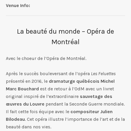
Venue Info
Address
Place des arts - Salle Wilfrid-Pelletier
260, boul. de Maiso
Montréal
,
H2X 1Y9
La beauté du monde – Opéra de
Montréal
Avec le choeur de l’Opéra de Montréal.
Après le succès bouleversant de l’opéra
Les Feluettes
présenté en 2016, le
dramaturge québécois Michel
Marc Bouchard
est de retour à l’OdM avec un livret
original inspiré de l’extraordinaire
sauvetage des
œuvres du Louvre
pendant la Seconde Guerre mondiale.
Il fait cette fois équipe avec le
compositeur Julien
Bilodeau
. Cet opéra illustre l’importance de l’art et de la
beauté dans nos vies.