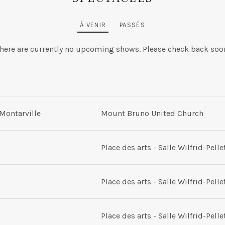
À VENIR
PASSÉS
here are currently no upcoming shows. Please check back soo
Montarville
Mount Bruno United Church
ited Church
25 rue Lakeview
Montarville
,
J3V 2L4
Place des arts - Salle Wilfrid-Pelle
Salle Wilfrid-Pelletier
260, boul. de Maisonneuve Ouest
Y9
Place des arts - Salle Wilfrid-Pelle
Salle Wilfrid-Pelletier
260, boul. de Maisonneuve Ouest
Y9
Place des arts - Salle Wilfrid-Pelle